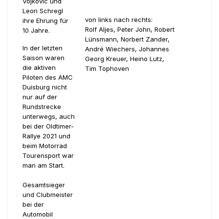
Vojkovic und
Leon Schregl
von links nach rechts:
ihre Ehrung für
Rolf Aljes, Peter John, Robert
10 Jahre.
Lünsmann, Norbert Zander,
In der letzten
André Wiechers, Johannes
Saison waren
Georg Kreuer, Heino Lutz,
die aktiven
Tim Tophoven
Piloten des AMC
Duisburg nicht
nur auf der
Rundstrecke
unterwegs, auch
bei der Oldtimer-
Rallye 2021 und
beim Motorrad
Tourensport war
man am Start.
Gesamtsieger
und Clubmeister
bei der
Automobil